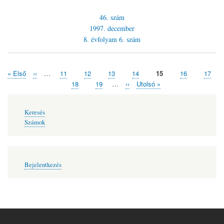
46. szám
1997. december
8. évfolyam
6. szám
Első
« Első
Előző
‹‹
…
Page
11
Page
12
Page
13
Page
14
Jelenlegi
15
Page
16
Page
17
Oldalszámozás
oldal
oldal
oldal
Page
18
Page
19
…
Következő
››
Utolsó
Utolsó »
oldal
oldal
Fő
Keresés
navigáció
Számok
Felhasználói
Bejelentkezés
fiók
menüje