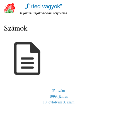
Ugrás
„Érted vagyok”
a
A jézusi tájékozódás folyóirata
tartalomra
Számok
55. szám
1999. június
10. évfolyam
3. szám