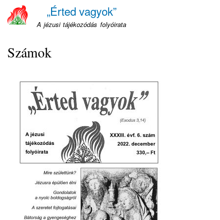
Ugrás
„Érted vagyok”
a
A jézusi tájékozódás folyóirata
tartalomra
Számok