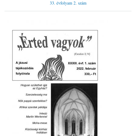
33. évfolyam
2. szám