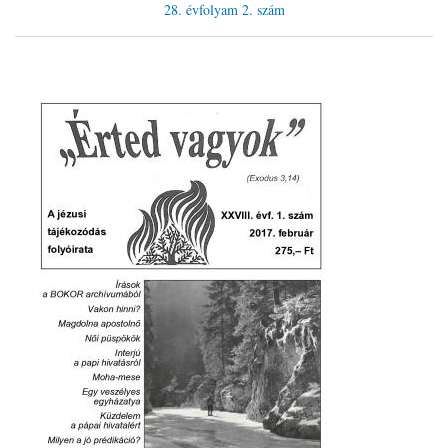
28. évfolyam
2. szám