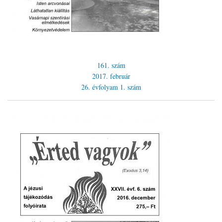
161. szám
2017. február
26. évfolyam
1. szám