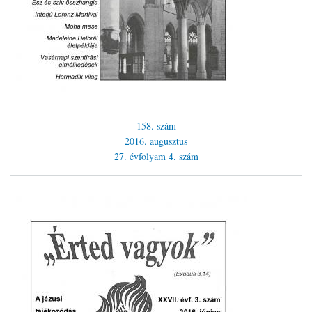
158. szám
2016. augusztus
27. évfolyam
4. szám