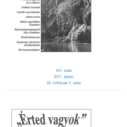
163. szám
2017. június
28. évfolyam
3. szám