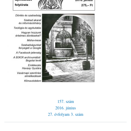
157. szám
2016. június
27. évfolyam
3. szám