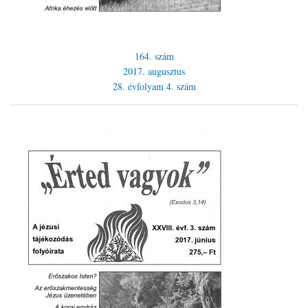
164. szám
2017. augusztus
28. évfolyam
4. szám