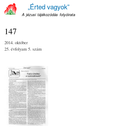
Ugrás
„Érted vagyok”
a
A jézusi tájékozódás folyóirata
tartalomra
147
2014. október
25. évfolyam
5. szám