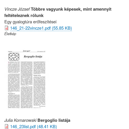
Vincze József
Többre vagyunk képesek, mint amennyit
feltételeznek rólunk
Egy gyalogtúra erőfeszítései
146_21-22vincze1.pdf (55.85 KB)
Életkép
Julia Komarowski
Bergoglio listája
146_23list.pdf (48.41 KB)