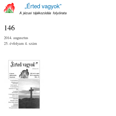
Ugrás
„Érted vagyok”
a
A jézusi tájékozódás folyóirata
tartalomra
146
2014. augusztus
25. évfolyam
4. szám