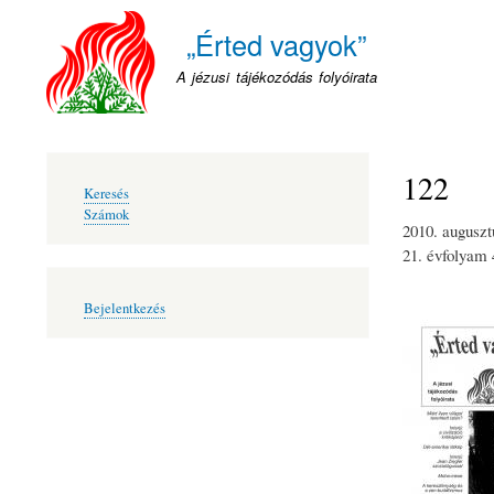
„Érted vagyok”
A jézusi tájékozódás folyóirata
122
Fő
Keresés
navigáció
Számok
2010. auguszt
21. évfolyam
Felhasználói
Bejelentkezés
fiók
menüje