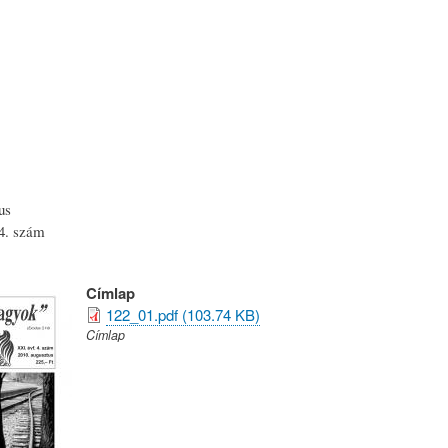
Ugrás
a
tartalomra
us
4. szám
Címlap
122_01.pdf (103.74 KB)
Címlap