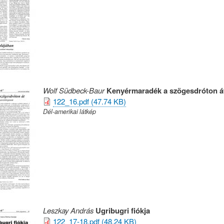
Wolf Südbeck-Baur
Kenyérmaradék a szögesdróton á
122_16.pdf (47.74 KB)
Dél-amerikai látkép
Leszkay András
Ugribugri fiókja
122_17-18.pdf (48.24 KB)