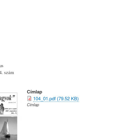
Ugrás
a
tartalomra
us
4. szám
Címlap
104_01.pdf (79.52 KB)
Címlap