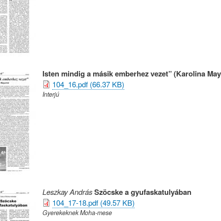
Isten mindig a másik emberhez vezet” (Karolina May
104_16.pdf (66.37 KB)
Interjú
Leszkay András
Szöcske a gyufaskatulyában
104_17-18.pdf (49.57 KB)
Gyerekeknek Moha-mese