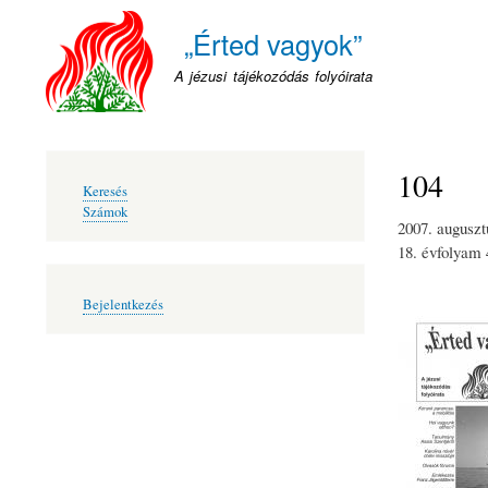
„Érted vagyok”
A jézusi tájékozódás folyóirata
104
Fő
Keresés
navigáció
Számok
2007. auguszt
18. évfolyam
Felhasználói
Bejelentkezés
fiók
menüje