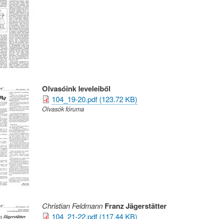
Olvasóink leveleiből
104_19-20.pdf (123.72 KB)
Olvasók fóruma
Christian Feldmann
Franz Jägerstätter
104_21-22.pdf (117.44 KB)