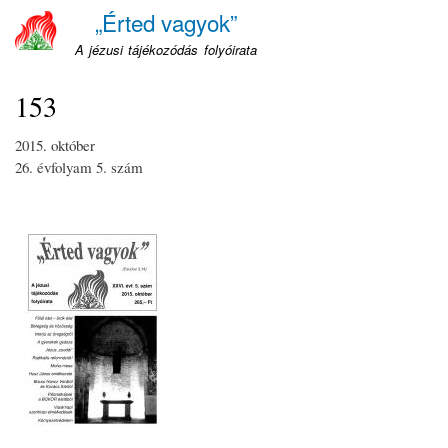
Ugrás
„Érted vagyok”
a
A jézusi tájékozódás folyóirata
tartalomra
153
2015. október
26. évfolyam
5. szám