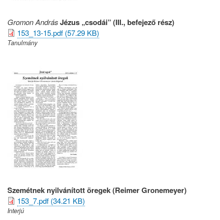
Gromon András
Jézus „csodái” (III., befejező rész)
153_13-15.pdf (57.29 KB)
Tanulmány
Szemétnek nyilvánított öregek (Reimer Gronemeyer)
153_7.pdf (34.21 KB)
Interjú