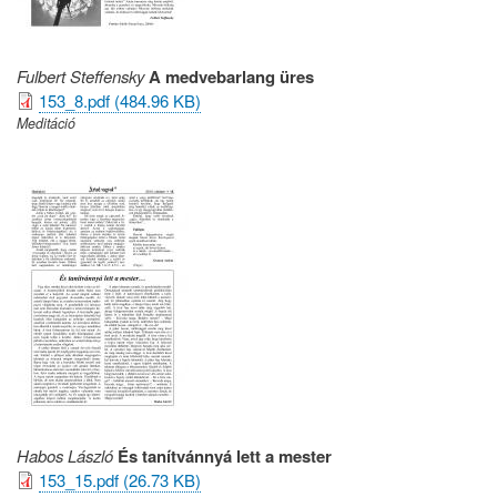
Fulbert Steffensky
A medvebarlang üres
153_8.pdf (484.96 KB)
Meditáció
Habos László
És tanítvánnyá lett a mester
153_15.pdf (26.73 KB)