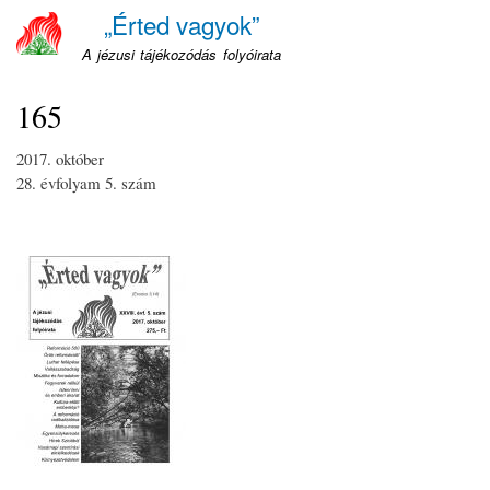
Ugrás
„Érted vagyok”
a
A jézusi tájékozódás folyóirata
tartalomra
165
2017. október
28. évfolyam
5. szám