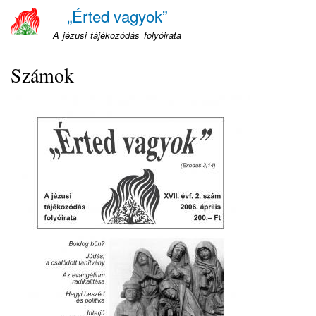
Ugrás
„Érted vagyok”
a
A jézusi tájékozódás folyóirata
tartalomra
Számok