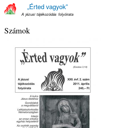
Ugrás
„Érted vagyok”
a
A jézusi tájékozódás folyóirata
tartalomra
Számok