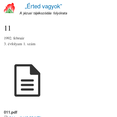
Ugrás
„Érted vagyok”
a
A jézusi tájékozódás folyóirata
tartalomra
11
1992. február
3. évfolyam
1. szám
011.pdf