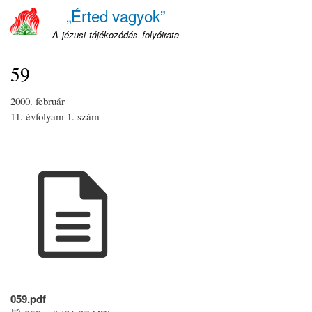
Ugrás
„Érted vagyok”
a
A jézusi tájékozódás folyóirata
tartalomra
59
2000. február
11. évfolyam
1. szám
059.pdf