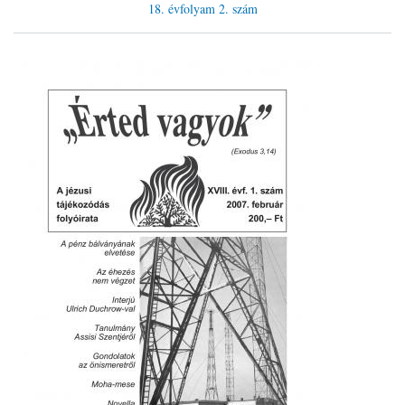
18. évfolyam
2. szám