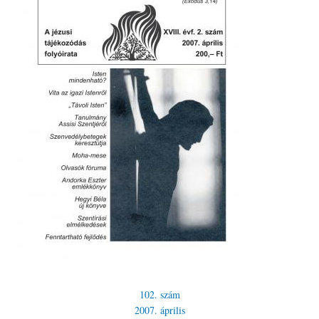
102. szám
2007. április