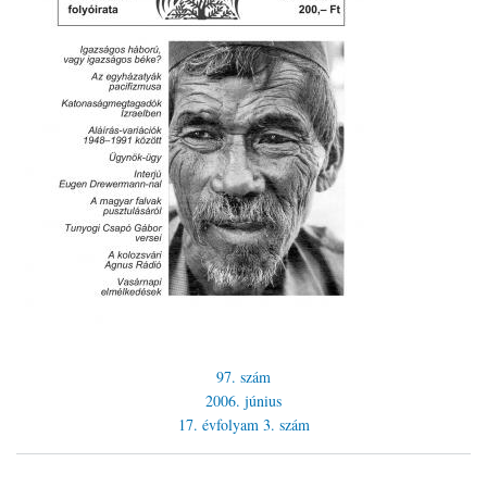
97. szám
2006. június
17. évfolyam
3. szám