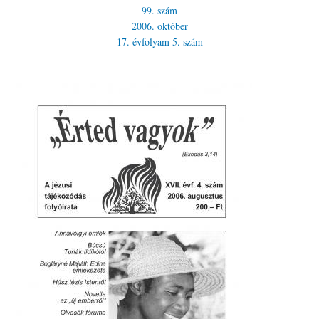
99. szám
2006. október
17. évfolyam
5. szám