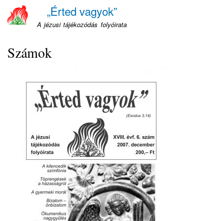
Ugrás
„Érted vagyok”
a
A jézusi tájékozódás folyóirata
tartalomra
Számok