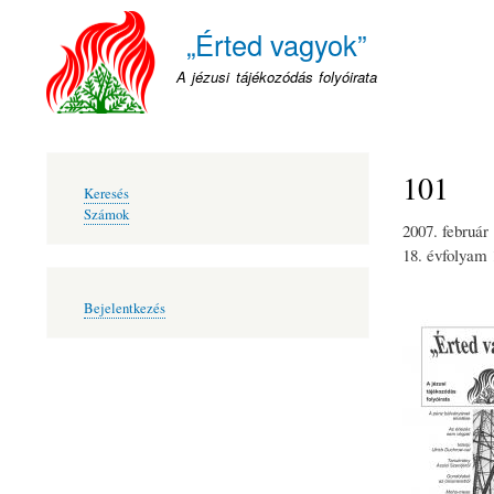
„Érted vagyok”
A jézusi tájékozódás folyóirata
101
Fő
Keresés
navigáció
Számok
2007. február
18. évfolyam
Felhasználói
Bejelentkezés
fiók
menüje