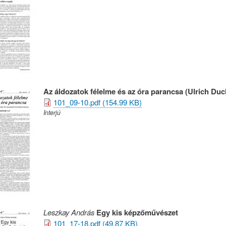
Az áldozatok félelme és az óra parancsa (Ulrich Du
101_09-10.pdf (154.99 KB)
Interjú
Leszkay András
Egy kis képzőművészet
101_17-18.pdf (49.87 KB)