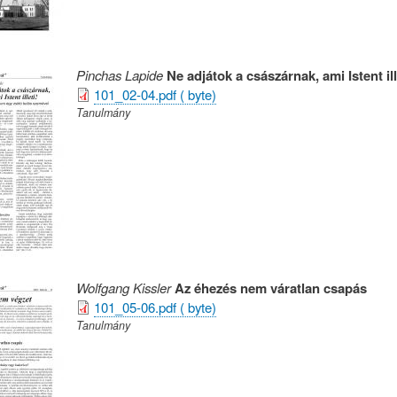
Pinchas Lapide
Ne adjátok a császárnak, ami Istent ill
101_02-04.pdf ( byte)
Tanulmány
Wolfgang Kissler
Az éhezés nem váratlan csapás
101_05-06.pdf ( byte)
Tanulmány