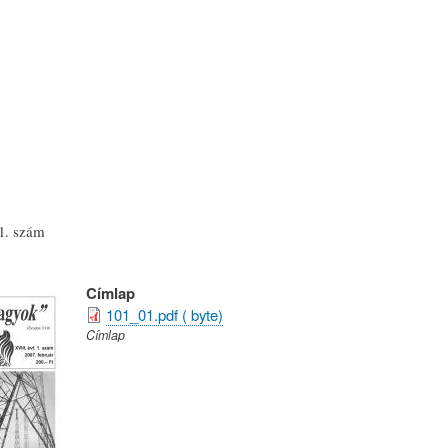
Ugrás
a
tartalomra
1. szám
Címlap
101_01.pdf ( byte)
Címlap