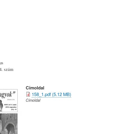
Ugrás
a
tartalomra
us
4. szám
Címoldal
158_1.pdf (5.12 MB)
Címoldal