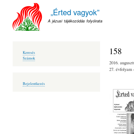
„Érted vagyok”
A jézusi tájékozódás folyóirata
158
Fő
Keresés
navigáció
Számok
2016. auguszt
27. évfolyam
Felhasználói
Bejelentkezés
fiók
menüje