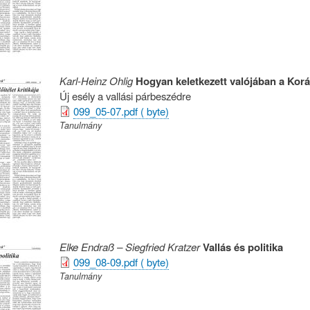
Karl-Heinz Ohlig
Hogyan keletkezett valójában a Kor
Új esély a vallási párbeszédre
099_05-07.pdf ( byte)
Tanulmány
Elke Endraß – Siegfried Kratzer
Vallás és politika
099_08-09.pdf ( byte)
Tanulmány