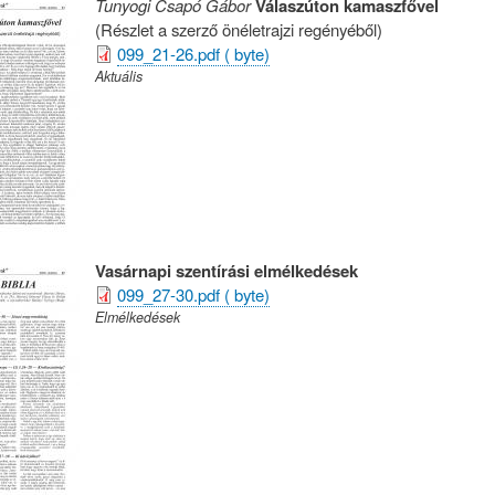
Tunyogi Csapó Gábor
Válaszúton kamaszfővel
(Részlet a szerző önéletrajzi regényéből)
099_21-26.pdf ( byte)
Aktuális
Vasárnapi szentírási elmélkedések
099_27-30.pdf ( byte)
Elmélkedések