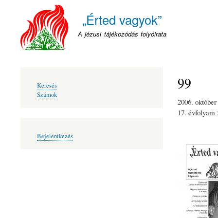
„Érted vagyok”
A jézusi tájékozódás folyóirata
99
Fő
Keresés
navigáció
Számok
2006. október
17. évfolyam
Felhasználói
Bejelentkezés
fiók
menüje