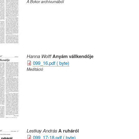
A Bokor archívumából
Hanna Wolff
Anyám vállkendője
099_16.pdf ( byte)
Meditáció
Lestkay András
A ruháról
099_17-18.pdf ( byte)