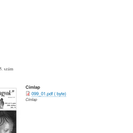
Ugrás
a
tartalomra
5. szám
Címlap
099_01.pdf ( byte)
Címlap