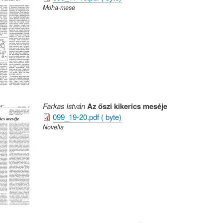
Moha-mese
Farkas István
Az őszi kikerics meséje
099_19-20.pdf ( byte)
Novella