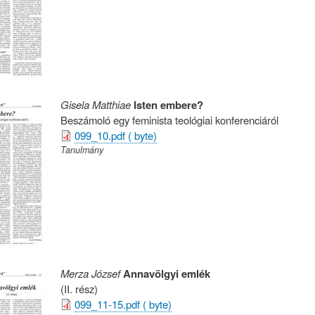
Gisela Matthiae
Isten embere?
Beszámoló egy feminista teológiai konferenciáról
099_10.pdf ( byte)
Tanulmány
Merza József
Annavölgyi emlék
(II. rész)
099_11-15.pdf ( byte)